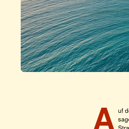
A
uf 
sag
Str