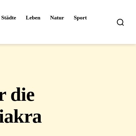
Städte
Leben
Natur
Sport
Suchen
 die
iakra