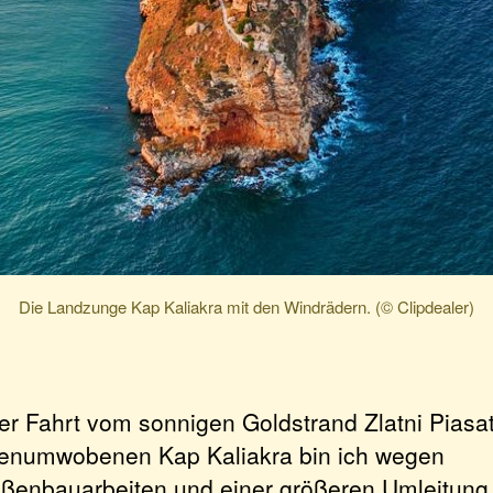
Die Landzunge Kap Kaliakra mit den Windrädern. (© Clipdealer)
der Fahrt vom sonnigen Goldstrand Zlatni Piasa
enumwobenen Kap Kaliakra bin ich wegen
aßenbauarbeiten und einer größeren Umleitung 