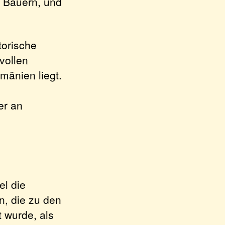
r Bauern, und
torische
vollen
mänien liegt.
er an
el die
n, die zu den
 wurde, als