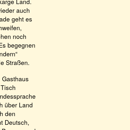
karge Land.
wieder auch
rade geht es
hweifen,
sehen noch
. Es begegnen
ndern“
ie Straßen.
em Gasthaus
 Tisch
Landessprache
ch über Land
ch den
t Deutsch,