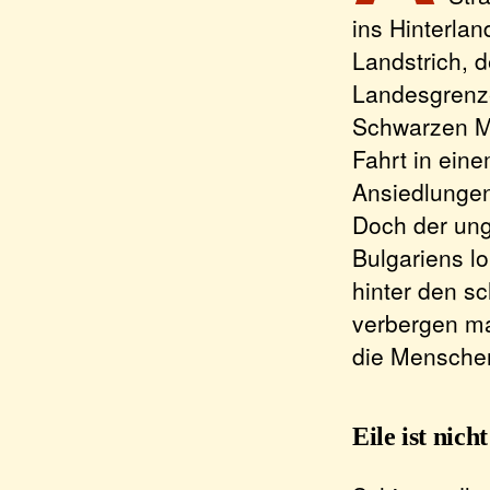
ins Hinterla
Landstrich, 
Landesgrenze
Schwarzen Me
Fahrt in ein
Ansiedlungen
Doch der un
Bulgariens lo
hinter den s
verbergen ma
die Menschen
Eile ist nich