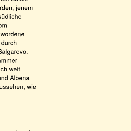
orden, jenem
südliche
vom
gewordene
 durch
Balgarevo.
kammer
ich weit
 und Albena
aussehen, wie