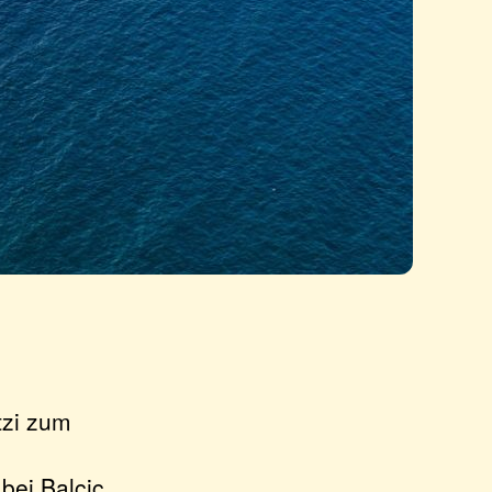
tzi zum
bei Balcic