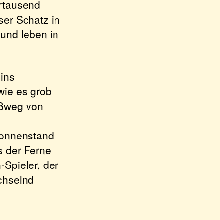
ertausend
ser Schatz in
 und leben in
 ins
wie es grob
Fußweg von
Sonnenstand
s der Ferne
Spieler, der
chselnd