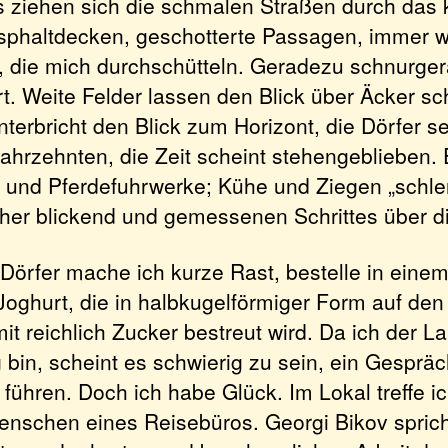
s ziehen sich die schmalen Straßen durch das 
sphaltdecken, geschotterte Passagen, immer 
, die mich durchschütteln. Geradezu schnurge
t. Weite Felder lassen den Blick über Äcker sc
terbricht den Blick zum Horizont, die Dörfer 
Jahrzehnten, die Zeit scheint stehengeblieben
n und Pferdefuhrwerke; Kühe und Ziegen „schle
her blickend und gemessenen Schrittes über d
 Dörfer mache ich kurze Rast, bestelle in ein
Joghurt, die in halbkugelförmiger Form auf den
mit reichlich Zucker bestreut wird. Da ich der 
 bin, scheint es schwierig zu sein, ein Gesprä
führen. Doch ich habe Glück. Im Lokal treffe i
nschen eines Reisebüros. Georgi Bikov sprich