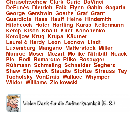
Chruschtschow
Clark
Curie
DaVinci
DeFunès
Dietrich
Falk
Flynn
Gabin
Gagarin
George
Gershwin
Goethe
Graf
Grant
Guardiola
Hass
Hauff
Heine
Hindemith
Hitchcock
Hofer
Härtling
Karas
Kellermann
Kemp
Kisch
Knauf
Knef
Kononenko
Koroljow
Krug
Krupa
Käutner
Laurel & Hardy
Leon
Leonow
Lindt
Luxemburg
Mangano
Matterstock
Miller
Monroe
Moser
Mozart
Mörike
Nitribitt
Noack
Piel
Redl
Remarque
Rilke
Rosegger
Rühmann
Schmeling
Schneider
Seghers
Shaw
Stanwyck
Staudte
Stoltze
Strauss
Tey
Tucholsky
VonDrais
Wallace
Whymper
Wilder
Williams
Ziolkowski