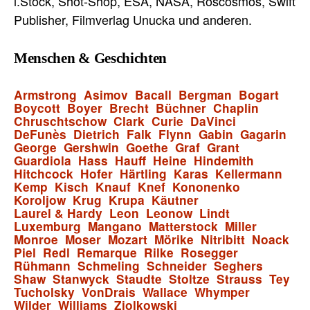
i.Stock, Shot-Shop, ESA, NASA, Roscosmos, Swift
Publisher, Filmverlag Unucka und anderen.
Menschen & Geschichten
Armstrong
Asimov
Bacall
Bergman
Bogart
Boycott
Boyer
Brecht
Büchner
Chaplin
Chruschtschow
Clark
Curie
DaVinci
DeFunès
Dietrich
Falk
Flynn
Gabin
Gagarin
George
Gershwin
Goethe
Graf
Grant
Guardiola
Hass
Hauff
Heine
Hindemith
Hitchcock
Hofer
Härtling
Karas
Kellermann
Kemp
Kisch
Knauf
Knef
Kononenko
Koroljow
Krug
Krupa
Käutner
Laurel & Hardy
Leon
Leonow
Lindt
Luxemburg
Mangano
Matterstock
Miller
Monroe
Moser
Mozart
Mörike
Nitribitt
Noack
Piel
Redl
Remarque
Rilke
Rosegger
Rühmann
Schmeling
Schneider
Seghers
Shaw
Stanwyck
Staudte
Stoltze
Strauss
Tey
Tucholsky
VonDrais
Wallace
Whymper
Wilder
Williams
Ziolkowski