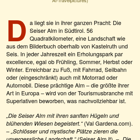
AI-Travelpictures)
D
a liegt sie in ihrer ganzen Pracht: Die
Seiser Alm in Südtirol. 56
Quadratkilometer, eine Landschaft wie
aus dem Bilderbuch oberhalb von Kastelruth und
Seis. In jeder Jahreszeit ein Erholungspark par
excellence, egal ob Frühling, Sommer, Herbst oder
Winter. Erreichbar zu Fuß, mit Fahrrad, Seilbahn
oder (eingeschränkt) auch mit Motorrad oder
Automobil. Diese prächtige Alm – die größte ihrer
Art in Europa – wird von der Tourismusbranche mit
Superlativen beworben, was nachvollziehbar ist.
„Die Seiser Alm mit ihren sanften Hügeln und
(Val Gardena.com).
blühenden Wiesen begeistert.“
–
„Schlösser und mystische Plätze zieren die
(Seiser Alm.it), –
unvergessliche Landschaft.“
„Die