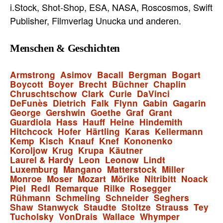
i.Stock, Shot-Shop, ESA, NASA, Roscosmos, Swift
Publisher, Filmverlag Unucka und anderen.
Menschen & Geschichten
Armstrong
Asimov
Bacall
Bergman
Bogart
Boycott
Boyer
Brecht
Büchner
Chaplin
Chruschtschow
Clark
Curie
DaVinci
DeFunès
Dietrich
Falk
Flynn
Gabin
Gagarin
George
Gershwin
Goethe
Graf
Grant
Guardiola
Hass
Hauff
Heine
Hindemith
Hitchcock
Hofer
Härtling
Karas
Kellermann
Kemp
Kisch
Knauf
Knef
Kononenko
Koroljow
Krug
Krupa
Käutner
Laurel & Hardy
Leon
Leonow
Lindt
Luxemburg
Mangano
Matterstock
Miller
Monroe
Moser
Mozart
Mörike
Nitribitt
Noack
Piel
Redl
Remarque
Rilke
Rosegger
Rühmann
Schmeling
Schneider
Seghers
Shaw
Stanwyck
Staudte
Stoltze
Strauss
Tey
Tucholsky
VonDrais
Wallace
Whymper