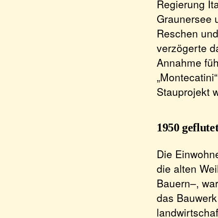
Regierung It
Graunersee 
Reschen und 
verzögerte d
Annahme führ
„Montecatini“
Stauprojekt
1950 geflute
Die Einwohne
die alten Wei
Bauern–, war
das Bauwerk 
landwirtscha