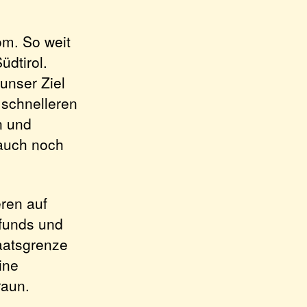
om. So weit
üdtirol.
unser Ziel
 schnelleren
n und
 auch noch
eren auf
funds und
aatsgrenze
ine
raun.