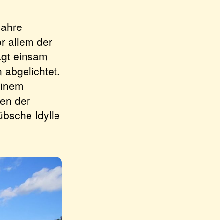
Jahre
r allem der
agt einsam
 abgelichtet.
einem
den der
übsche Idylle