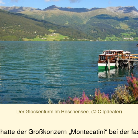
Der Glockenturm im Reschensee. (© Clipdealer)
 hatte der Großkonzern „Montecatini“ bei der fa