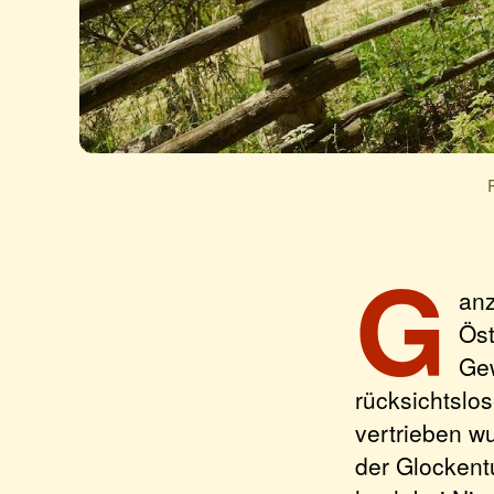
G
anz
Öst
Gew
rücksichtslo
vertrieben w
der Glockent