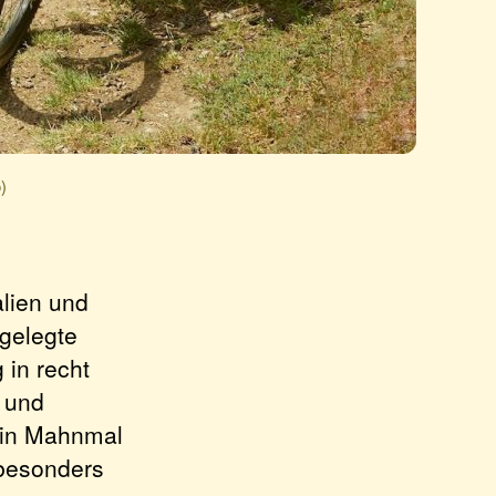
)
lien und
ngelegte
in recht
t und
 ein Mahnmal
 besonders