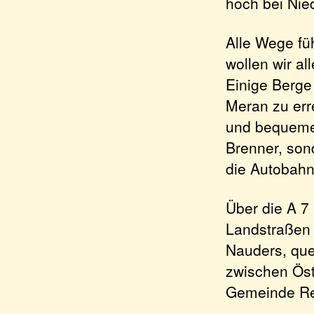
hoch bei Nie
Alle Wege fü
wollen wir al
Einige Berge
Meran zu err
und bequeme
Brenner, son
die Autobahn
Über die A 7
Landstraßen 
Nauders, que
zwischen Öste
Gemeinde Res