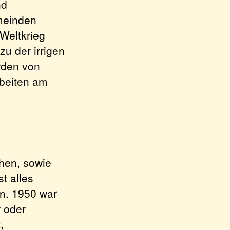
nd
meinden
Weltkrieg
u der irrigen
rden von
rbeiten am
hen, sowie
st alles
n. 1950 war
 oder
,