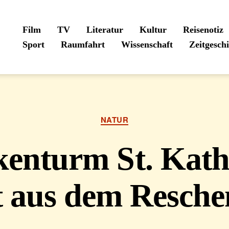
Film
TV
Literatur
Kultur
Reisenotiz
Sport
Raumfahrt
Wissenschaft
Zeitgesch
Kategorien
NATUR
kenturm St. Kath
t aus dem Resche