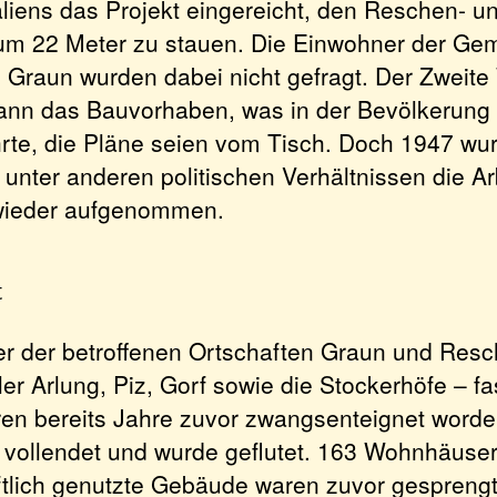
aliens das Projekt eingereicht, den Reschen- u
um 22 Meter zu stauen. Die Einwohner der Ge
Graun wurden dabei nicht gefragt. Der Zweite 
ann das Bauvorhaben, was in der Bevölkerung z
te, die Pläne seien vom Tisch. Doch 1947 wu
 unter anderen politischen Verhältnissen die A
 wieder aufgenommen.
t
r der betroffenen Ortschaften Graun und Resc
ler Arlung, Piz, Gorf sowie die Stockerhöfe – fa
en bereits Jahre zuvor zwangsenteignet worde
vollendet und wurde geflutet. 163 Wohnhäuser
ftlich genutzte Gebäude waren zuvor gesprengt