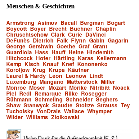
Menschen & Geschichten
Armstrong
Asimov
Bacall
Bergman
Bogart
Boycott
Boyer
Brecht
Büchner
Chaplin
Chruschtschow
Clark
Curie
DaVinci
DeFunès
Dietrich
Falk
Flynn
Gabin
Gagarin
George
Gershwin
Goethe
Graf
Grant
Guardiola
Hass
Hauff
Heine
Hindemith
Hitchcock
Hofer
Härtling
Karas
Kellermann
Kemp
Kisch
Knauf
Knef
Kononenko
Koroljow
Krug
Krupa
Käutner
Laurel & Hardy
Leon
Leonow
Lindt
Luxemburg
Mangano
Matterstock
Miller
Monroe
Moser
Mozart
Mörike
Nitribitt
Noack
Piel
Redl
Remarque
Rilke
Rosegger
Rühmann
Schmeling
Schneider
Seghers
Shaw
Stanwyck
Staudte
Stoltze
Strauss
Tey
Tucholsky
VonDrais
Wallace
Whymper
Wilder
Williams
Ziolkowski