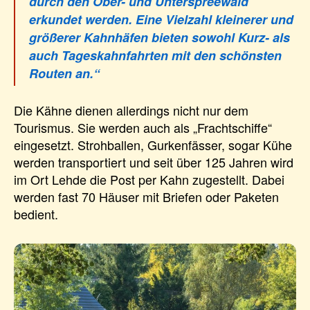
durch den Ober- und Unterspreewald
erkundet werden. Eine Vielzahl kleinerer und
größerer Kahnhäfen bieten sowohl Kurz- als
auch Tageskahnfahrten mit den schönsten
Routen an.“
Die Kähne dienen allerdings nicht nur dem
Tourismus. Sie werden auch als „Frachtschiffe“
eingesetzt. Strohballen, Gurkenfässer, sogar Kühe
werden transportiert und seit über 125 Jahren wird
im Ort Lehde die Post per Kahn zugestellt. Dabei
werden fast 70 Häuser mit Briefen oder Paketen
bedient.