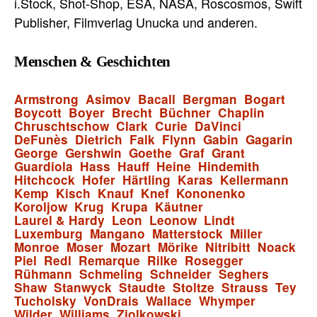
i.Stock, Shot-Shop, ESA, NASA, Roscosmos, Swift
Publisher, Filmverlag Unucka und anderen.
Menschen & Geschichten
Armstrong
Asimov
Bacall
Bergman
Bogart
Boycott
Boyer
Brecht
Büchner
Chaplin
Chruschtschow
Clark
Curie
DaVinci
DeFunès
Dietrich
Falk
Flynn
Gabin
Gagarin
George
Gershwin
Goethe
Graf
Grant
Guardiola
Hass
Hauff
Heine
Hindemith
Hitchcock
Hofer
Härtling
Karas
Kellermann
Kemp
Kisch
Knauf
Knef
Kononenko
Koroljow
Krug
Krupa
Käutner
Laurel & Hardy
Leon
Leonow
Lindt
Luxemburg
Mangano
Matterstock
Miller
Monroe
Moser
Mozart
Mörike
Nitribitt
Noack
Piel
Redl
Remarque
Rilke
Rosegger
Rühmann
Schmeling
Schneider
Seghers
Shaw
Stanwyck
Staudte
Stoltze
Strauss
Tey
Tucholsky
VonDrais
Wallace
Whymper
Wilder
Williams
Ziolkowski