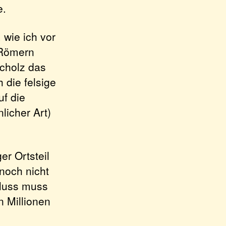
e.
 wie ich vor
 Römern
scholz das
 die felsige
uf die
licher Art)
er Ortsteil
noch nicht
Fluss muss
 Millionen