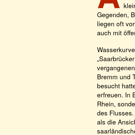
kle
Gegenden, Bu
liegen oft v
auch mit öffe
Wasserkurven
„Saarbrücker 
vergangenen 
Bremm und Tr
besucht hatt
erfreuen. In 
Rhein, sonde
des Flusses.
als die Ansi
saarländisch