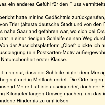
was ein anderes Gefühl für den Fluss vermittelt
ericht hatte mir ins Gedächtnis zurückgerufen,
von Trier (älteste deutsche Stadt und von den
ns nahe Saarland gefahren war, wo sich bei Or
ar in einer riesigen Schleife seinen Weg durch
Von der Aussichtsplattform „Cloef“ blickte ich a
ussbiegung (ein Postkarten-Motiv außergewöhn
 Naturschönheit erster Klasse.
t man nur, dass die Schleife hinter dem Merzig
beginnt und in Mettlach endet. Die Orte liegen 
ausend Meter Luftlinie auseinander, doch der 
ehn Kilometer langen Umweg machen, um das in
andene Hindernis zu umfließen.