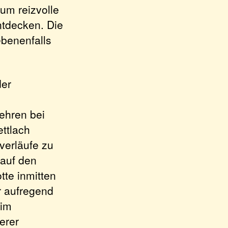
um reizvolle
ntdecken. Die
ebenenfalls
der
ehren bei
ttlach
verläufe zu
 auf den
tte inmitten
r aufregend
 im
erer