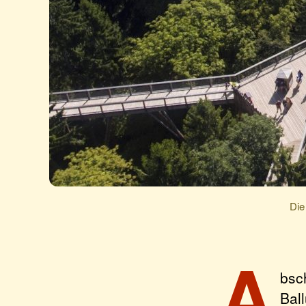
Die
A
bsc
Bal