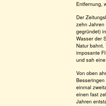
Entfernung, 
Der Zeitungsb
zehn Jahren 
gegründet) i
Wasser der Sa
Natur bahnt. 
imposante Fl
und sah eine
Von oben ahn
Besseringen 
einmal zweit
einen fast z
Jahren entst