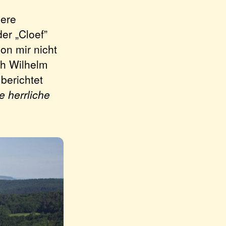
dere
er „Cloef”
on mir nicht
ch Wilhelm
berichtet
e herrliche