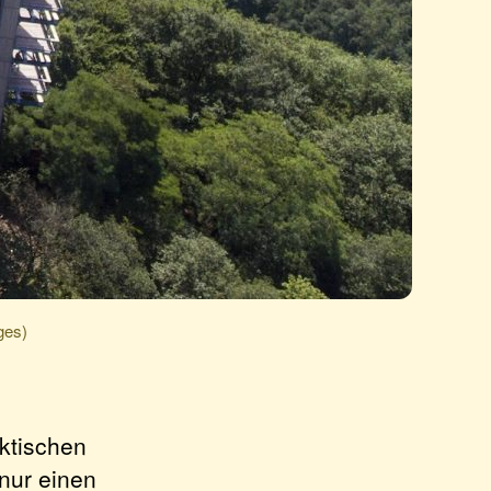
ges)
ktischen
nur einen