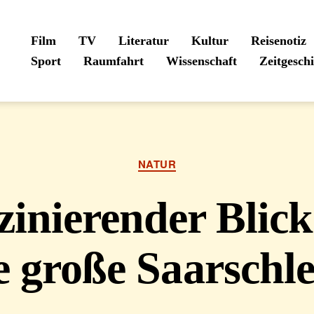
Film
TV
Literatur
Kultur
Reisenotiz
Sport
Raumfahrt
Wissenschaft
Zeitgesch
Kategorien
NATUR
zinierender Blick
e große Saarschle