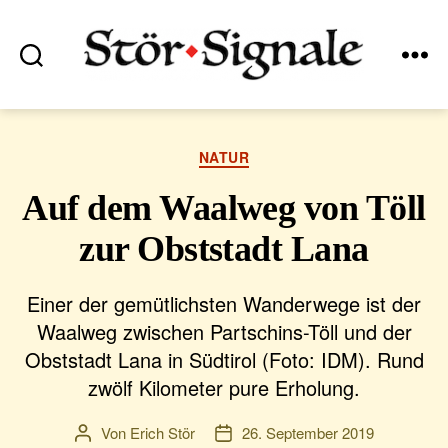
Suchen
Menü
Stör•Signale
Kategorien
NATUR
Auf dem Waalweg von Töll
zur Obststadt Lana
Einer der gemütlichsten Wanderwege ist der
Waalweg zwischen Partschins-Töll und der
Obststadt Lana in Südtirol (Foto: IDM). Rund
zwölf Kilometer pure Erholung.
Von
Erich Stör
26. September 2019
Beitragsautor
Veröffentlichungsdatum