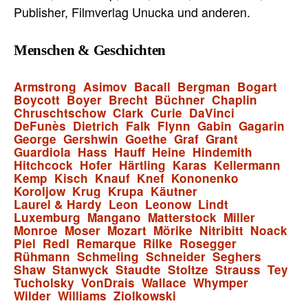
Publisher, Filmverlag Unucka und anderen.
Menschen & Geschichten
Armstrong
Asimov
Bacall
Bergman
Bogart
Boycott
Boyer
Brecht
Büchner
Chaplin
Chruschtschow
Clark
Curie
DaVinci
DeFunès
Dietrich
Falk
Flynn
Gabin
Gagarin
George
Gershwin
Goethe
Graf
Grant
Guardiola
Hass
Hauff
Heine
Hindemith
Hitchcock
Hofer
Härtling
Karas
Kellermann
Kemp
Kisch
Knauf
Knef
Kononenko
Koroljow
Krug
Krupa
Käutner
Laurel & Hardy
Leon
Leonow
Lindt
Luxemburg
Mangano
Matterstock
Miller
Monroe
Moser
Mozart
Mörike
Nitribitt
Noack
Piel
Redl
Remarque
Rilke
Rosegger
Rühmann
Schmeling
Schneider
Seghers
Shaw
Stanwyck
Staudte
Stoltze
Strauss
Tey
Tucholsky
VonDrais
Wallace
Whymper
Wilder
Williams
Ziolkowski